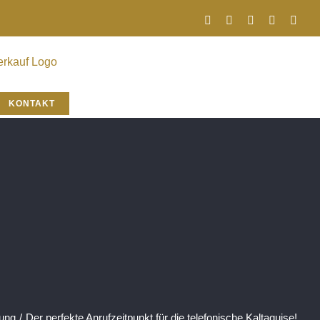
Facebook
Instagram
YouTube
Linkedin
Xing
KONTAKT
ung
/
Der perfekte Anrufzeitpunkt für die telefonische Kaltaquise!