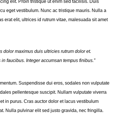
ng elit. Proin tristique ut enim sed facilisis. Duis
cu eget vestibulum. Nunc ac tristique mauris. Nulla a
rat elit, ultrices id rutrum vitae, malesuada sit amet
us dolor maximus duis ultricies rutrum dolor et.
in faucibus. Integer accumsan tempus finibus.”
 fermentum. Suspendisse dui eros, sodales non vulputate
odales pellentesque suscipit. Nullam vulputate viverra
t in purus. Cras auctor dolor et lacus vestibulum
Nulla pulvinar elit sed justo gravida, nec fringilla.