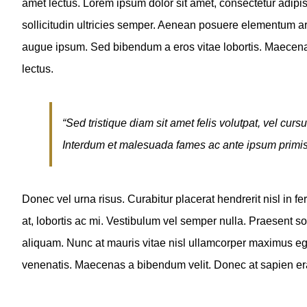
amet lectus. Lorem ipsum dolor sit amet, consectetur adipisci
sollicitudin ultricies semper. Aenean posuere elementum ar
augue ipsum. Sed bibendum a eros vitae lobortis. Maecenas e
lectus.
“Sed tristique diam sit amet felis volutpat, vel curs
Interdum et malesuada fames ac ante ipsum primis 
Donec vel urna risus. Curabitur placerat hendrerit nisl in
at, lobortis ac mi. Vestibulum vel semper nulla. Praesent s
aliquam. Nunc at mauris vitae nisl ullamcorper maximus ege
venenatis. Maecenas a bibendum velit. Donec at sapien erat. 