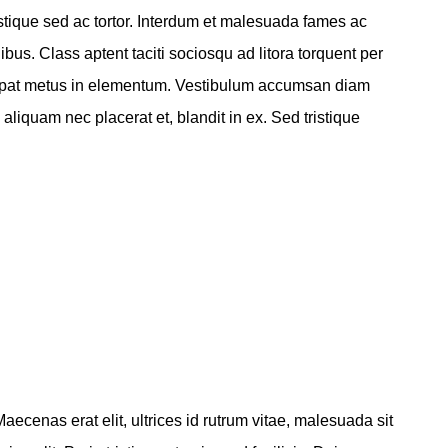
stique sed ac tortor. Interdum et malesuada fames ac
bus. Class aptent taciti sociosqu ad litora torquent per
utpat metus in elementum. Vestibulum accumsan diam
liquam nec placerat et, blandit in ex. Sed tristique
ecenas erat elit, ultrices id rutrum vitae, malesuada sit